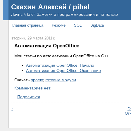
Скахин Алексей / pihel
Личный блог. Заметки о программировании и не только
Главная страница
Резюме
SQL
BigData
вторник, 29 марта 2011 г.
Автоматизация OpenOffice
Мои статьи по автоматизации OpenOffice на C++.
Автоматизация OpenOffice: Начало
Автоматизация OpenOffice: Окончание
Скачать
проект
,
готовые модули
.
Комментариев нет:
Поделиться
‹
Г
От