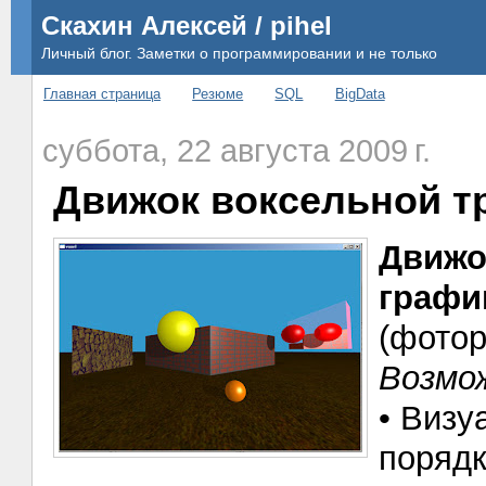
Скахин Алексей / pihel
Личный блог. Заметки о программировании и не только
Главная страница
Резюме
SQL
BigData
суббота, 22 августа 2009 г.
Движок воксельной т
Движо
графи
(фотор
Возмо
• Визу
поряд