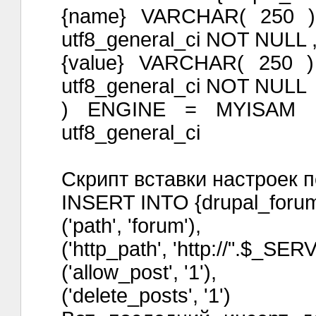
{name} VARCHAR( 250 
utf8_general_ci NOT NULL 
{value} VARCHAR( 250
utf8_general_ci NOT NULL
) ENGINE = MYISAM 
utf8_general_ci
Скрипт вставки настроек 
INSERT INTO {drupal_for
('path', 'forum'),
('http_path', 'http://".$_S
('allow_post', '1'),
('delete_posts', '1')