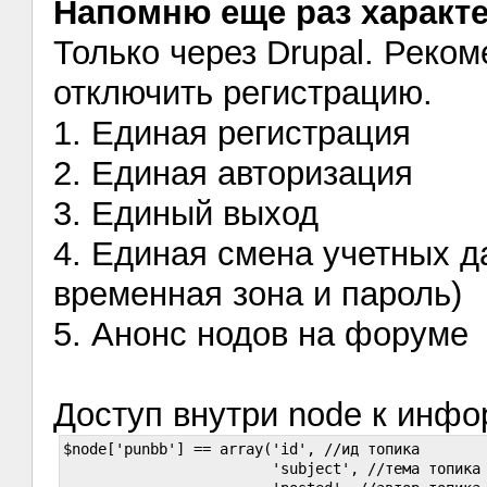
Напомню еще раз характе
Только через Drupal. Реко
отключить регистрацию.
1. Единая регистрация
2. Единая авторизация
3. Единый выход
4. Единая смена учетных д
временная зона и пароль)
5. Анонс нодов на форуме
Доступ внутри node к инфо
$node['punbb'] == array('id', //ид топика

                        'subject', //тема топика
