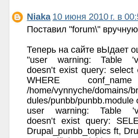
Niaka
10 июня 2010 г. в 00
Поставил "forum\" вручну
Теперь на сайте вЬІдает о
"user warning: Table 'vy
doesn't exist query: selec
WHERE conf_name
/home/vynnyche/domains/brai
dules/punbb/punbb.module o
user warning: Table 'vy
doesn't exist query: SELE
Drupal_punbb_topics ft, Dru