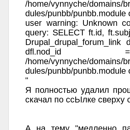
/home/vynnyche/domains/brai
dules/punbb/punbb.module o
user warning: Unknown colu
query: SELECT ft.id, ft.sub
Drupal_drupal_forum_link 
dfl.nod
/home/vynnyche/domains/brai
dules/punbb/punbb.module o
"
Я полностью удалил прош
скачал по ссЬІлке сверху 
А на тему "медленно па