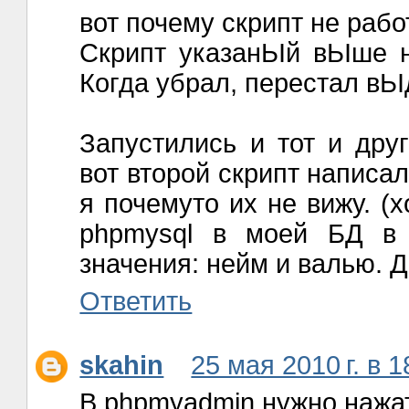
вот почему скрипт не рабо
Скрипт указанЬІй вЬІше н
Когда убрал, перестал вЬІ
Запустились и тот и друг
вот второй скрипт написал
я почемуто их не вижу. (
phpmysql в моей БД в 
значения: нейм и валью. Д
Ответить
skahin
25 мая 2010 г. в 1
В phpmyadmin нужно нажат