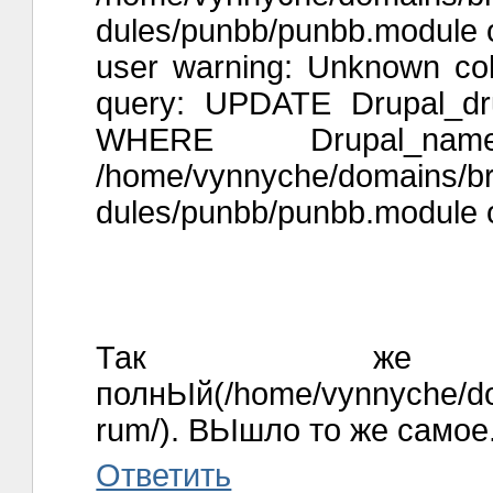
dules/punbb/punbb.module o
user warning: Unknown col
query: UPDATE Drupal_dr
WHERE Drupal_na
/home/vynnyche/domains/brai
dules/punbb/punbb.module o
Так же 
полнЬІй(/home/vynnyche/dom
rum/). ВЬІшло то же самое
Ответить