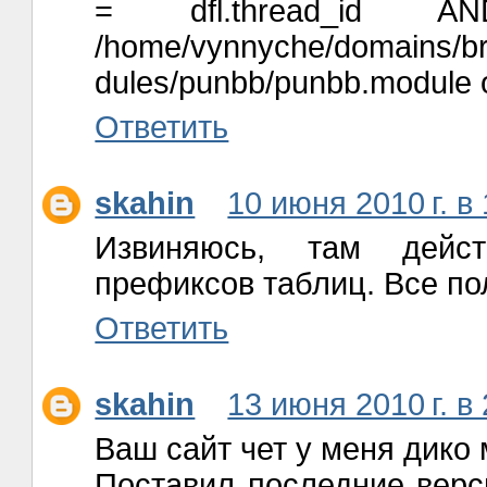
= dfl.thread_id 
/home/vynnyche/domains/brai
dules/punbb/punbb.module o
Ответить
skahin
10 июня 2010 г. в
Извиняюсь, там дейс
префиксов таблиц. Все п
Ответить
skahin
13 июня 2010 г. в
Ваш сайт чет у меня дико 
Поставил последние верс