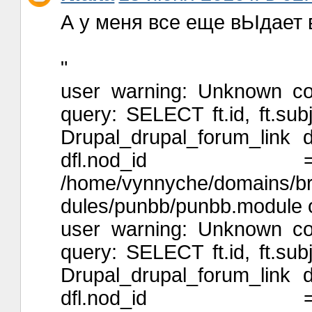
А у меня все еще вЬІдает 
"
user warning: Unknown colu
query: SELECT ft.id, ft.sub
Drupal_drupal_forum_link 
dfl.nod
/home/vynnyche/domains/brai
dules/punbb/punbb.module o
user warning: Unknown colu
query: SELECT ft.id, ft.sub
Drupal_drupal_forum_link 
dfl.nod