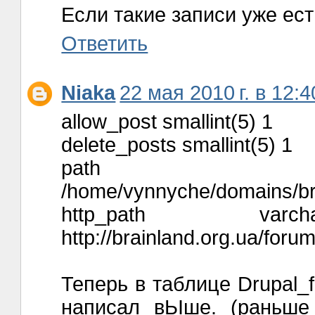
Если такие записи уже ест
Ответить
Niaka
22 мая 2010 г. в 12:4
allow_post smallint(5) 1
delete_posts smallint(5) 1
path varchar(2
/home/vynnyche/domains/bra
http_path varcha
http://brainland.org.ua/forum
Теперь в таблице Drupal_
написал вЬІше. (раньше