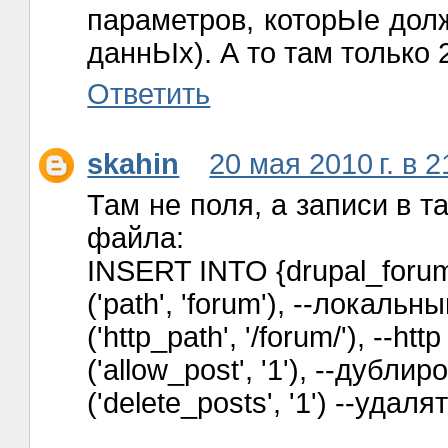
параметров, которЬІе дол
даннЬІх). А то там только 
Ответить
skahin
20 мая 2010 г. в 2
Там не поля, а записи в т
файла:
INSERT INTO {drupal_for
('path', 'forum'), --локаль
('http_path', '/forum/'), --h
('allow_post', '1'), --дубл
('delete_posts', '1') --уда