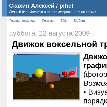
Скахин Алексей / pihel
Личный блог. Заметки о программировании и не только
Главная страница
Резюме
SQL
BigData
суббота, 22 августа 2009 г.
Движок воксельной т
Движо
графи
(фотор
Возмо
• Визу
поряд