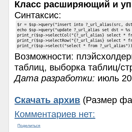
Класс расширяющий и у
Синтаксис:
$r = $sp->query("insert into ?_url_alias(src, dst
echo $sp->query("update ?_url_alias set dst = %s 
print_r($sp->selectCol("{?_url_alias} select * fr
print_r($sp->selectRow("{?_url_alias} select * fr
Возможности: плэйсхолдер
таблиц, выборка таблиц/ст
Дата разработки:
июль 20
Скачать архив
(Размер фа
Комментариев нет:
Поделиться