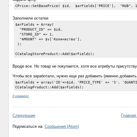
Заполнили остатки:
$arFields = Array(

  "PRODUCT_ID" => $id,

  "STORE_ID" => 1,

  "AMOUNT" => $v['Количество'],

 );

Вроде все. Но товар не покупается, хотя все атрибуты присутству
Чтобы все заработало, нужно еще раз добавить (именно добавить,
$arFields = array('ID'=>$id, 'PRICE_TYPE' => 'S', 'QUANTI
0 коммент.
Следующие
Главная
Подписаться на:
Сообщения (Atom)