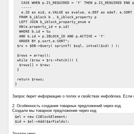
   CASE WHEN p.IS_REQUIRED = 'Y' THEN p.IS_REQUIRED END p
   -----

   e.ID as eid, e.VALUE as evalue, e.DEF as edef, e.SORT 
  FROM b_iblock b , b_iblock_property p

  LEFT JOIN b_iblock_property_enum e

  ON(e.property_id = p.id)

  WHERE b.id = %u

  AND b.id = p.IBLOCK_ID AND p.ACTIVE = 'Y'

  ORDER BY p.sort,e.SORT";

 $rs = $DB->Query( sprintf( $sql, intval($id) ) );

 $rows = array();

 while ($row = $rs->Fetch()) {

  $rows[] = $row;

 }

 return $rows;

Запрос берет информацию о полях и свойствах инфоблока. Если 
2. Особенность создания товарных предложений через код.
Создали мы товарное предложение через код:
$el = new CIBlockElement;  

Задали цену: