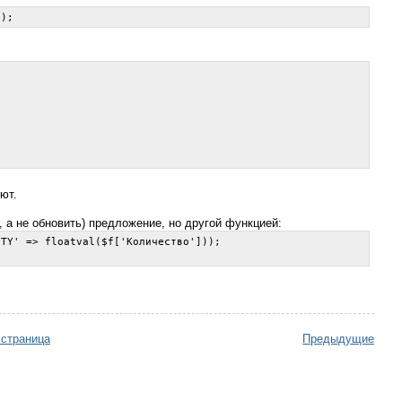
ют.
 а не обновить) предложение, но другой функцией:
TY' => floatval($f['Количество']));

 страница
Предыдущие