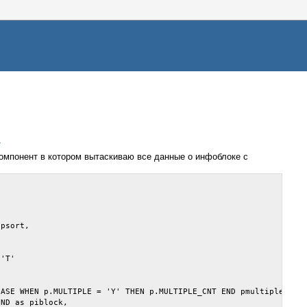
e
компонент в котором вытаскиваю все данные о инфоблоке с
psort, 

'T'

ASE WHEN p.MULTIPLE = 'Y' THEN p.MULTIPLE_CNT END pmultiple_cnt,
ND as piblock, 
