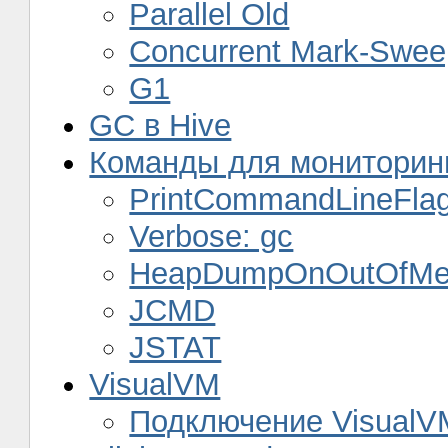
Parallel Old
Concurrent Mark-Swee
G1
GC в Hive
Команды для мониторинг
PrintCommandLineFla
Verbose: gc
HeapDumpOnOutOfMem
JCMD
JSTAT
VisualVM
Подключение VisualVM