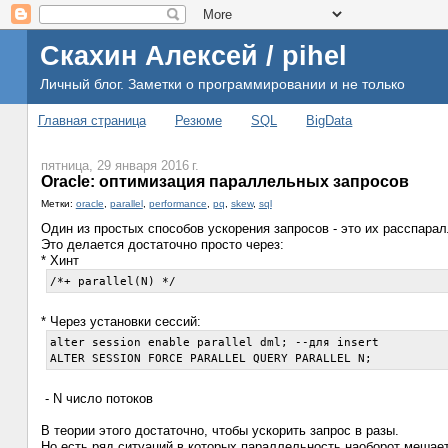
Скахин Алексей / pihel
Личный блог. Заметки о программировании и не только
Главная страница
Резюме
SQL
BigData
пятница, 29 января 2016 г.
Oracle: оптимизация параллельных запросов
Метки:
oracle
,
parallel
,
performance
,
pq
,
skew
,
sql
Один из простых способов ускорения запросов - это их расспара
Это делается достаточно просто через:
* Хинт
/*+ parallel(N) */
* Через установки сессий:
alter session enable parallel dml; --для insert

ALTER SESSION FORCE PARALLEL QUERY PARALLEL N;
- N число потоков
В теории этого достаточно, чтобы ускорить запрос в разы.
Но есть ряд ситуаций в которых параллельность наоборот мешает