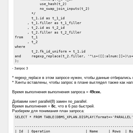
            use_hash(t_2)

            no_swap_join_inputs(t_2)

        */

        t_1.id as t_1_id

      , t_1.filler as t_1_filler

      , t_2.id as t_2_id

      , t_2.filler as t_2_filler

from    t_1

      , t_2

where

        t_2.fk_id_uniform = t_1.id

and     regexp_replace(t_2.filler, '^\s+([[:alnum:]]+)\s+
- Запрос 3
* regexp_replace в этом запросе нужен, чтобы данные отбирались
* Хинты вставлены, чтобы запрос в плане выглядел также как нап
Время выполнения выполнения запроса =
49сек.
Добавим хинт parallel(8) замен no_parallel.
Время выполнения =
8с
, что в 6 раз быстрей.
Разберем для понимания план запроса:
SELECT * FROM TABLE(DBMS_XPLAN.DISPLAY(format=>'PARALLEL'
---------------------------------------------------------
| Id  | Operation                 | Name     | Rows  | By