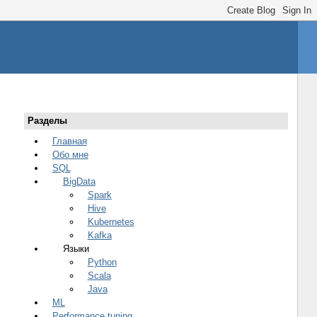
Разделы
Главная
Обо мне
SQL
BigData
Spark
Hive
Kubernetes
Kafka
Языки
Python
Scala
Java
ML
Performance tuning