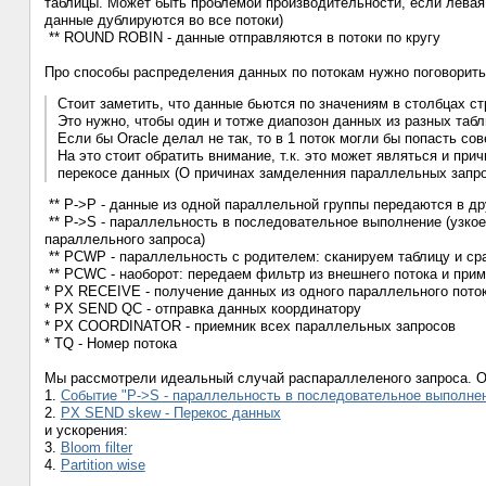
таблицы. Может быть проблемой производительности, если левая т
данные дублируются во все потоки)
** ROUND ROBIN - данные отправляются в потоки по кругу
Про способы распределения данных по потокам нужно поговорить
Стоит заметить, что данные бьются по значениям в столбцах стр
Это нужно, чтобы один и тотже диапозон данных из разных табли
Если бы Oracle делал не так, то в 1 поток могли бы попасть со
На это стоит обратить внимание, т.к. это может являться и п
перекосе данных (О причинах замделенния параллельных запр
** P->P - данные из одной параллельной группы передаются в д
** P->S - параллельность в последовательное выполнение (узкое
параллельного запроса)
** PCWP - параллельность с родителем: сканируем таблицу и сра
** PCWC - наоборот: передаем фильтр из внешнего потока и при
* PX RECEIVE - получение данных из одного параллельного поток
* PX SEND QC - отправка данных координатору
* PX COORDINATOR - приемник всех параллельных запросов
* TQ - Номер потока
Мы рассмотрели идеальный случай распараллеленого запроса. О
1.
Событие "P->S - параллельность в последовательное выполне
2.
PX SEND skew - Перекос данных
и ускорения:
3.
Bloom filter
4.
Partition wise