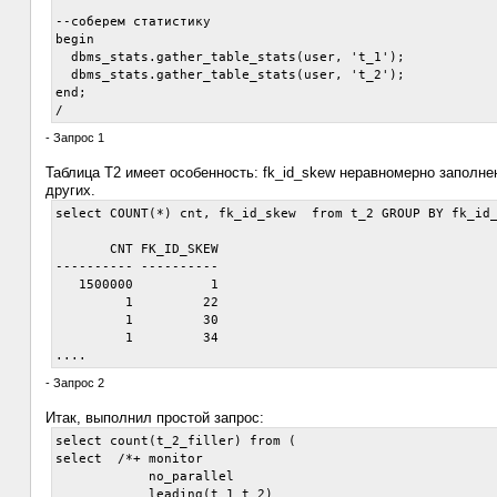
--соберем статистику

begin

  dbms_stats.gather_table_stats(user, 't_1');

  dbms_stats.gather_table_stats(user, 't_2');

end;

- Запрос 1
Таблица T2 имеет особенность: fk_id_skew неравномерно заполнен
других.
select COUNT(*) cnt, fk_id_skew  from t_2 GROUP BY fk_id_
       CNT FK_ID_SKEW

---------- ----------

   1500000          1

         1         22

         1         30

         1         34

- Запрос 2
Итак, выполнил простой запрос:
select count(t_2_filler) from (

select  /*+ monitor

            no_parallel

            leading(t_1 t_2)
