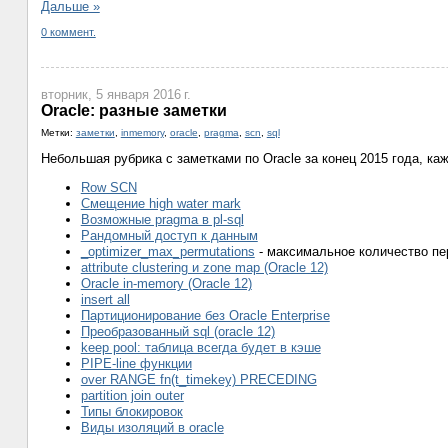
Дальше »
0 коммент.
вторник, 5 января 2016 г.
Oracle: разные заметки
Метки:
заметки
,
inmemory
,
oracle
,
pragma
,
scn
,
sql
Небольшая рубрика с заметками по Oracle за конец 2015 года, ка
Row SCN
Смещение high water mark
Возможные pragma в pl-sql
Рандомный доступ к данным
_optimizer_max_permutations
- максимальное количество пе
attribute clustering и zone map (Oracle 12)
Oracle in-memory (Oracle 12)
insert all
Партиционирование без Oracle Enterprise
Преобразованный sql (oracle 12)
keep pool: таблица всегда будет в кэше
PIPE-line функции
over RANGE fn(t_timekey) PRECEDING
partition join outer
Типы блокировок
Виды изоляций в oracle