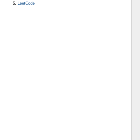
5.
LeetCode
s+([[:alnum:]]+)\s+$', lpad('\1', 10), 1, 1, 'c')
