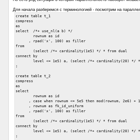
Для начала разберемся с терминологией - посмотрим на параллель
create table t_1

compress

as

select  /*+ use_nl(a b) */

        rownum as id

      , rpad('x', 100) as filler

from

        (select /*+ cardinality(1e5) */ * from dual

connect by

        level <= 1e5) a, (select /*+ cardinality(20) */ *
;

create table t_2

compress

as

select

        rownum as id

      , case when rownum <= 5e5 then mod(rownum, 2e6) + 1
      , rownum as fk_id_uniform

      , rpad('x', 100) as filler

from

        (select /*+ cardinality(1e5) */ * from dual

connect by

        level <= 1e5) a, (select /*+ cardinality(20) */ *
;
