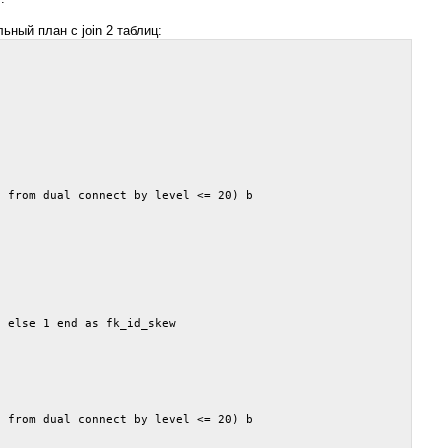
ный план с join 2 таблиц:
 from dual connect by level <= 20) b

 else 1 end as fk_id_skew

 from dual connect by level <= 20) b
