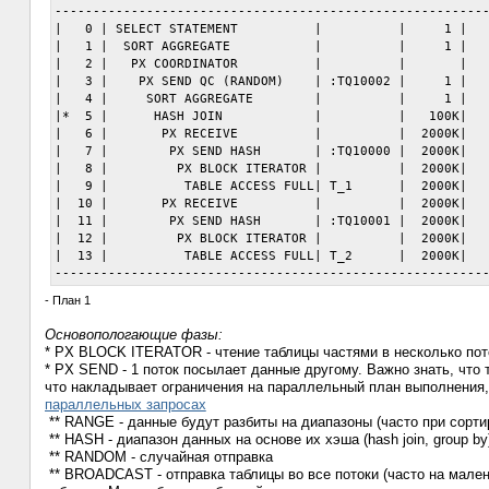
---------------------------------------------------------
|   0 | SELECT STATEMENT          |          |     1 |   
|   1 |  SORT AGGREGATE           |          |     1 |   
|   2 |   PX COORDINATOR          |          |       |   
|   3 |    PX SEND QC (RANDOM)    | :TQ10002 |     1 |   
|   4 |     SORT AGGREGATE        |          |     1 |   
|*  5 |      HASH JOIN            |          |   100K|   
|   6 |       PX RECEIVE          |          |  2000K|   
|   7 |        PX SEND HASH       | :TQ10000 |  2000K|   
|   8 |         PX BLOCK ITERATOR |          |  2000K|   
|   9 |          TABLE ACCESS FULL| T_1      |  2000K|   
|  10 |       PX RECEIVE          |          |  2000K|   
|  11 |        PX SEND HASH       | :TQ10001 |  2000K|   
|  12 |         PX BLOCK ITERATOR |          |  2000K|   
|  13 |          TABLE ACCESS FULL| T_2      |  2000K|   
- План 1
Основопологающие фазы:
* PX BLOCK ITERATOR - чтение таблицы частями в несколько пот
* PX SEND - 1 поток посылает данные другому. Важно знать, что 
что накладывает ограничения на параллельный план выполнения
параллельных запросах
** RANGE - данные будут разбиты на диапазоны (часто при сорти
** HASH - диапазон данных на основе их хэша (hash join, group by
** RANDOM - случайная отправка
** BROADCAST - отправка таблицы во все потоки (часто на мал