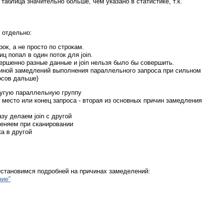
аблица значительно больше, чем указано в статистике, т.к.
 отдельно:
ок, а не просто по строкам.
ц попал в один поток для join.
вершенно разные данные и join нельзя было бы совершить.
ричиной замедлений выполнения параллельного запроса при сильном
осов дальше)
ругую параллельную группу
 место или конец запроса - вторая из основных причин замедления
зу делаем join с другой
меняем при сканировании
а в другой
становимся подробней на причинах замеделений:
ние"