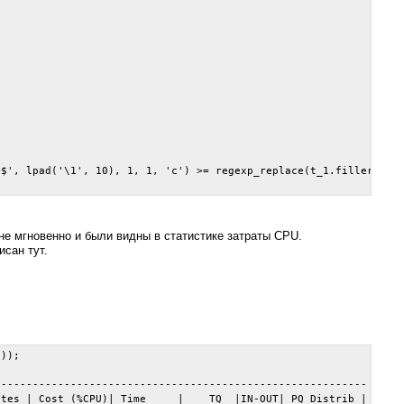
$', lpad('\1', 10), 1, 1, 'c') >= regexp_replace(t_1.filler, '^\
 не мгновенно и были видны в статистике затраты CPU.
исан тут.
));

----------------------------------------------------------

tes | Cost (%CPU)| Time     |    TQ  |IN-OUT| PQ Distrib |
