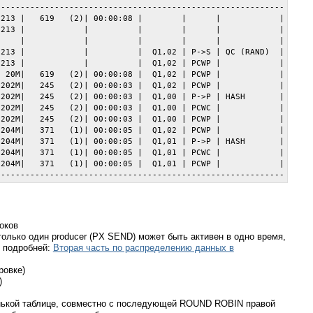
----------------------------------------------------------

213 |   619   (2)| 00:00:08 |        |      |            |

213 |            |          |        |      |            |

    |            |          |        |      |            |

213 |            |          |  Q1,02 | P->S | QC (RAND)  |

213 |            |          |  Q1,02 | PCWP |            |

 20M|   619   (2)| 00:00:08 |  Q1,02 | PCWP |            |

202M|   245   (2)| 00:00:03 |  Q1,02 | PCWP |            |

202M|   245   (2)| 00:00:03 |  Q1,00 | P->P | HASH       |

202M|   245   (2)| 00:00:03 |  Q1,00 | PCWC |            |

202M|   245   (2)| 00:00:03 |  Q1,00 | PCWP |            |

204M|   371   (1)| 00:00:05 |  Q1,02 | PCWP |            |

204M|   371   (1)| 00:00:05 |  Q1,01 | P->P | HASH       |

204M|   371   (1)| 00:00:05 |  Q1,01 | PCWC |            |

204M|   371   (1)| 00:00:05 |  Q1,01 | PCWP |            |

оков
только один producer (PX SEND) может быть активен в одно время,
, подробней:
Вторая часть по распределению данных в
ровке)
)
енькой таблице, совместно с последующей ROUND ROBIN правой