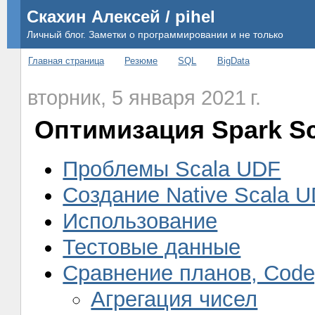
Скахин Алексей / pihel
Личный блог. Заметки о программировании и не только
Главная страница
Резюме
SQL
BigData
вторник, 5 января 2021 г.
Оптимизация Spark S
Проблемы Scala UDF
Создание Native Scala U
Использование
Тестовые данные
Сравнение планов, Code
Агрегация чисел