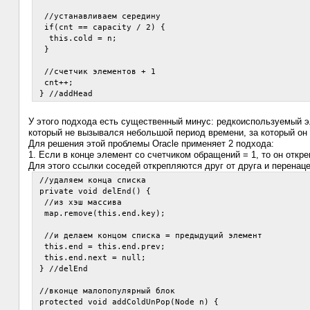
  //устанавливаем середину

  if(cnt == capacity / 2) {

   this.cold = n;

  }

  //счетчик элементов + 1

  cnt++;

У этого подхода есть существенный минус: редкоиспользуемый э
который не вызывался небольшой период времени, за который он 
Для решения этой проблемы Oracle применяет 2 подхода:
1. Если в конце элемент со счетчиком обращений = 1, то он откр
Для этого ссылки соседей открепляются друг от друга и перенац
 //удаляем конца списка

 private void delEnd() {

  //из хэш массива

  map.remove(this.end.key);

  //и делаем концом списка = предыдущий элемент

  this.end = this.end.prev;

  this.end.next = null;

 } //delEnd

 //вконце малопопулярный блок

 protected void addColdUnPop(Node n) {
