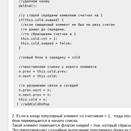
  //удаляем конец

  delEnd();

  //у старой середины изменяем счетчик на 1

  if(this.cold.swaped) {

   //если смещенный элемент не был ни разу считан 

   //и дошел до середины, 

   //то сбрасываем счетчик в 1

   this.cold.cnt = 1;

   this.cold.swaped = false;

  }

  //новый блок в середину = cold

  //проставляем ссылки у нового элемента

  n.prev = this.cold.prev;

  n.next = this.cold;

  //и разрываем связи и соседей

  n.prev.next = n;

  n.next.prev = n;

  this.cold = n;

2. Если в конце популярный элемент со счетчиком > 1 , тогда по
блок перемещается в начало списка.
Такой элемент помечается флагом swaped = true, который сбра
Это предотвращает случайное вытеснение популярного блока из 