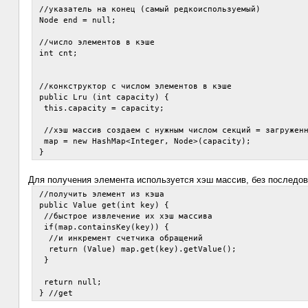
 //указатель на конец (самый редкоиспользуемый)

 Node end = null;

 //число элементов в кэше

 int cnt;

 //конкструктор с числом элементов в кэше

 public Lru (int capacity) {

  this.capacity = capacity;

  //хэш массив создаем с нужным числом секций = загруженн
  map = new HashMap<Integer, Node>(capacity);

Для получения элемента используется хэш массив, без последов
 //получить элемент из кэша

 public Value get(int key) {

  //быстрое извлечение их хэш массива

  if(map.containsKey(key)) {

   //и инкремент счетчика обращений

   return (Value) map.get(key).getValue();

  }

  return null;
