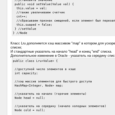
 //установить значение

 public void setValue(Value val) {

  this.value = val;

  //также увеличиваем счетчик

  cnt++;

  //сбрасываем признак смещений, если элемент был перезап
  this.swaped = false;

 } //setValue

Класс Lru дополняется хэш массивом "map" в котором для ускоре
списке;
И стандартные указатель на начало "head" и конец "end" списка.
Дополнительное изменение в Oracle - указатель на середину спис
public class Lru<Value> {

 //доступной число элементов в кэше

 int capacity;

 //хэш массив элементов для быстрого доступа

 HashMap<Integer, Node> map;

 //указатель на начало (горячие элементы)

 Node head = null;

 //указатель на середину (начало холодных элементов)

 Node cold = null;
