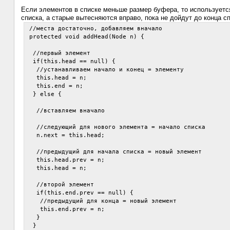
Если элементов в списке меньше размер буфера, то используетс
списка, а старые вытесняются вправо, пока не дойдут до конца сп
 //места достаточно, добавляем вначало

 protected void addHead(Node n) {

  //первый элемент

  if(this.head == null) {

   //устанавливаем начало и конец = элементу

   this.head = n;

   this.end = n;

  } else {

   //вставляем вначало

   //следующий для нового элемента = начало списка

   n.next = this.head;

   //предыдущий для начала списка = новый элемент

   this.head.prev = n;     

   this.head = n;

   //второй элемент

   if(this.end.prev == null) {

    //предыдущий для конца = новый элемент

    this.end.prev = n;

   }

  }    
