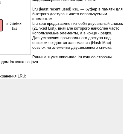
Lru (least recent used) кэш — буфер в памяти для
быстрого доступа к часто используемым
элементам.
Lru кэш представляет из себя двусвязный список
(2Linked List), вначале которого наиболее часто
используемые элементы, а в конце - редко.
Для ускорения произвольного доступа над
списком создается хэш массив (Hash Map)
ссылок на элементы двусвязанного списка:
Раньше я уже описывал lru кэш со стороны
одом lru кэша на java.
хранения LRU: