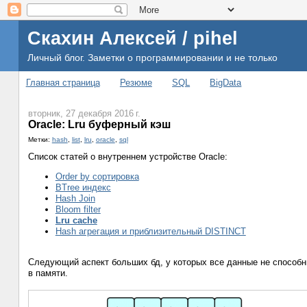
Скахин Алексей / pihel
Личный блог. Заметки о программировании и не только
Главная страница
Резюме
SQL
BigData
вторник, 27 декабря 2016 г.
Oracle: Lru буферный кэш
Метки:
hash
,
list
,
lru
,
oracle
,
sql
Список статей о внутреннем устройстве Oracle:
Order by сортировка
BTree индекс
Hash Join
Bloom filter
Lru cache
Hash агрегация и приблизительный DISTINCT
Следующий аспект больших бд, у которых все данные не способн
в памяти.