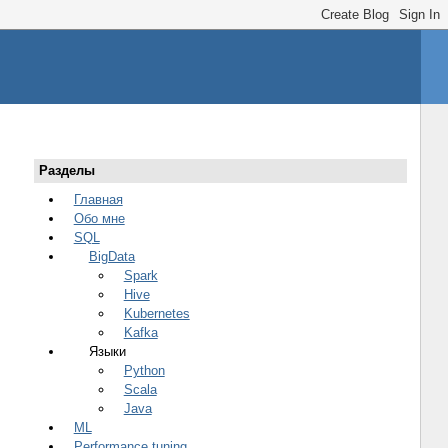
Разделы
Главная
Обо мне
SQL
BigData
Spark
Hive
Kubernetes
Kafka
Языки
Python
Scala
Java
ML
Performance tuning