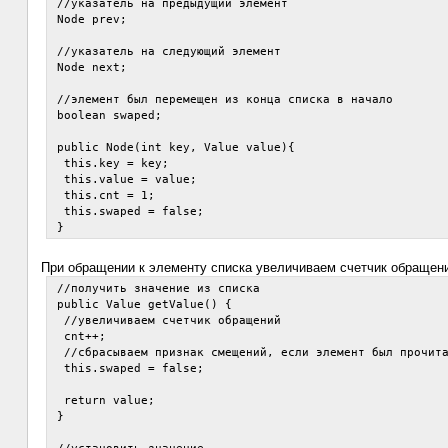
 //указатель на предыдущий элемент

 Node prev;

 //указатель на следующий элемент

 Node next;

 //элемент был перемещен из конца списка в начало

 boolean swaped;

 public Node(int key, Value value){

  this.key = key;

  this.value = value;

  this.cnt = 1;

  this.swaped = false;

При обращении к элементу списка увеличиваем счетчик обращений
 //получить значение из списка

 public Value getValue() {

  //увеличиваем счетчик обращений

  cnt++;

  //сбрасываем признак смещений, если элемент был прочита
  this.swaped = false;

  return value;

 }
