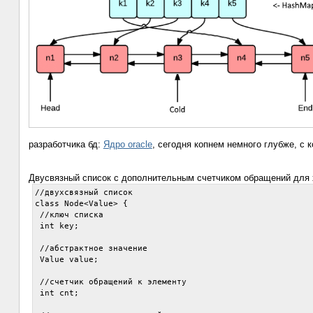
разработчика бд:
Ядро oracle
, сегодня копнем немного глубже, с к
Двусвязный список с дополнительным счетчиком обращений для 
//двухсвязный список

class Node<Value> {

 //ключ списка

 int key;

 //абстрактное значение

 Value value;

 //счетчик обращений к элементу

 int cnt;
