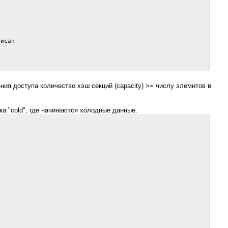
исан

ния доступа количество хэш секций (capacity) >= числу элемнтов в
ка "cold", где начинаются холодные данные.