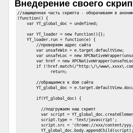
Внедерение своего скрип
//защищенная часть скрипта - оборачиваем в аноним
(function() {

    var YT_global_doc = undefined;

    var YT_loader = new function(){};

    YT_loader.run = function(e) {

        //проверяем адрес сайта

	var unsafeWin = e.target.defaultView;

	var unsafeLoc = new XPCNativeWrapper(unsafeWin, 'location').location;

	var href = new XPCNativeWrapper(unsafeLoc, 'href').href;

	if (!href.match(/^http:\/\/www\.xxxx\.com\/watch(.*)?$/i) )

	      return;

        //обращаемся к dom сайта

	YT_global_doc = e.target.defaultView.document;

	if(YT_global_doc) {

          //подгружаем наш скрипт

	  var script = YT_global_doc.createElement( 'script' );

	  script.type = 'text/javascript';

	  script.src = 'chrome://xxx/content/yyy.js';

	  YT_global_doc.body.appendChild(script);
