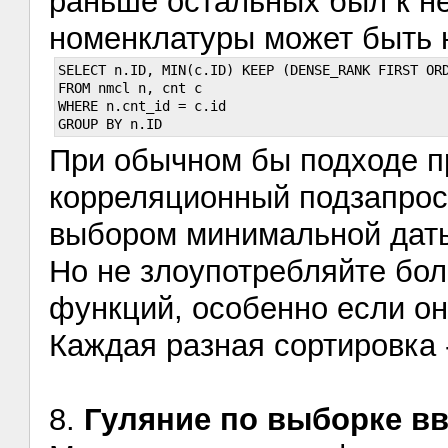
раньше остальных был к не
номенклатуры может быть 
SELECT n.ID, MIN(c.ID) KEEP (DENSE_RANK FIRST ORD
FROM nmcl n, cnt c

WHERE n.cnt_id = c.id

При обычном бы подходе п
корреляционный подзапрос
выбором минимальной дат
Но не злоупотребляйте бо
функций, особенно если он
Каждая разная сортировка 
8.
Гуляние по выборке вв