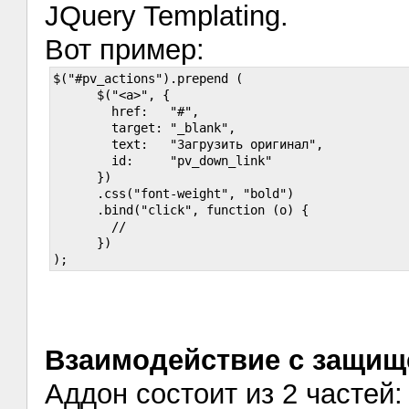
JQuery Templating.
Вот пример:
$("#pv_actions").prepend (

      $("<a>", {

	href: 	"#",

	target: "_blank",

	text:	"Загрузить оригинал",

	id:	"pv_down_link"

      })

      .css("font-weight", "bold")

      .bind("click", function (o) {

	//

      })

Взаимодействие с защищ
Аддон состоит из 2 частей