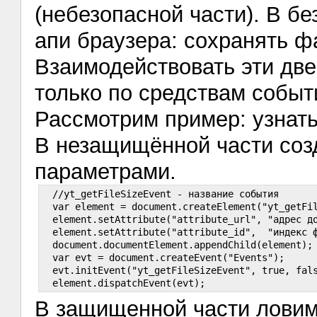
(небезопасной части). В б
апи браузера: сохранять фа
Взаимодействовать эти две
только по средствам событ
Рассмотрим пример: узнат
В незащищённой части соз
параметрами.
  //yt_getFileSizeEvent - название события

  var element = document.createElement("yt_getFil
  element.setAttribute("attribute_url", "адрес до
  element.setAttribute("attribute_id",  "индекс ф
  document.documentElement.appendChild(element);

  var evt = document.createEvent("Events");

  evt.initEvent("yt_getFileSizeEvent", true, fals
В защищенной части ловим