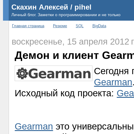
Скахин Алексей / pihel
Личный блог. Заметки о программировании и не только
Главная страница
Резюме
SQL
BigData
воскресенье, 15 апреля 2012 г
Демон и клиент Gear
Сегодня 
Gearman
Исходный код проекта:
Gea
Gearman
это универсальны