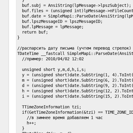
  buf.subj = AnsiString(lpMessage->lpszSubject);

  buf.files = (unsigned int)lpMessage->nFileCount
  buf.date = SimpleMapi::ParseDate(AnsiString(lpM
  buf.lpszMessageID = lpszMessageID;

  buf.lpMessage = lpMessage;

  return buf;

}

//распарсить дату письма (учтем перевод стрелок)

TDateTime __fastcall SimpleMapi::ParseDate(AnsiSt
  //пример: 2010/04/02 12:02

  unsigned short y,m,d,h,i,s;

  y = (unsigned short)date.SubString(1, 4).ToInt(
  m = (unsigned short)date.SubString(6, 2).ToInt(
  d = (unsigned short)date.SubString(9, 2).ToInt(
  h = (unsigned short)date.SubString(12, 2).ToInt
  i = (unsigned short)date.SubString(15, 2).ToInt
  TTimeZoneInformation tzi;

  if(GetTimeZoneInformation(&tzi) == TIME_ZONE_ID
    //в зимнее время добавляем 1 час

    h++;

  }
