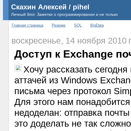
Скахин Алексей / pihel
Личный блог. Заметки о программировании и не только
Главная страница
Резюме
SQL
BigData
воскресенье, 14 ноября 2010 г
Доступ к Exchange по
Хочу рассказать сегодня 
аттачей из Windows Exchan
письма через протокол Sim
Для этого нам понадобится
недоделан: отправка почты 
это доделать не так сложно