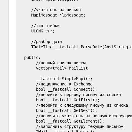
      //указатель на письмо

      MapiMessage *lpMessage;

      //тип ошибки

      ULONG err;

      //разбор даты

      TDateTime __fastcall ParseDate(AnsiString d
   public:

        //полный список писем

        vector<tmail> MailList;

        __fastcall SimpleMapi();

        //подключение к Exchenge

        bool __fastcall Connect();

        //перейти к первому письму из списка

        bool __fastcall GetFirst();

        //перейти к следующему письму из списка

        bool __fastcall GetNext();

        //получить указатель на полную информацию
        bool __fastcall GetElement();

        //заполнить структуру текущим письмом

        TMail __fastcall Fetch();
