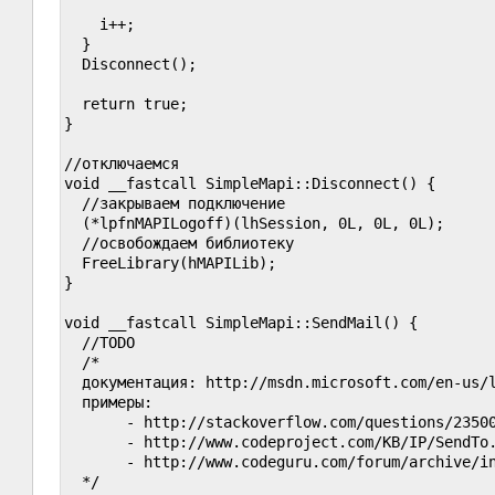
    i++;

  }

  Disconnect();

  return true;

}

//отключаемся

void __fastcall SimpleMapi::Disconnect() {

  //закрываем подключение

  (*lpfnMAPILogoff)(lhSession, 0L, 0L, 0L);

  //освобождаем библиотеку

  FreeLibrary(hMAPILib);

}

void __fastcall SimpleMapi::SendMail() {

  //TODO

  /*

  документация: http://msdn.microsoft.com/en-us/l
  примеры:

       - http://stackoverflow.com/questions/23500
       - http://www.codeproject.com/KB/IP/SendTo.
       - http://www.codeguru.com/forum/archive/in
  */
