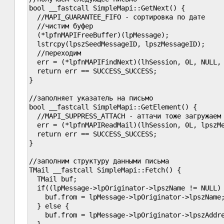
bool __fastcall SimpleMapi::GetNext() {

  //MAPI_GUARANTEE_FIFO - сортировка по дате

  //чистим буфер

  (*lpfnMAPIFreeBuffer)(lpMessage);

  lstrcpy(lpszSeedMessageID, lpszMessageID);

  //переходим

  err = (*lpfnMAPIFindNext)(lhSession, 0L, NULL, 
  return err == SUCCESS_SUCCESS;

}

//заполняет указатель на письмо

bool __fastcall SimpleMapi::GetElement() {

  //MAPI_SUPPRESS_ATTACH - аттачи тоже загружаем

  err = (*lpfnMAPIReadMail)(lhSession, 0L, lpszMe
  return err == SUCCESS_SUCCESS;

}

//заполним структуру данными письма

TMail __fastcall SimpleMapi::Fetch() {

  TMail buf;

  if((lpMessage->lpOriginator->lpszName != NULL) 
    buf.from = lpMessage->lpOriginator->lpszName;
  } else {

    buf.from = lpMessage->lpOriginator->lpszAddre
  }
