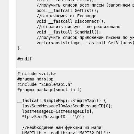
        //получить список всех писем (заполняем в
        bool __fastcall GetList();

        //отключаемся от Exchange

        void __fastcall Disconnect();

        //отправить письмо - не реализовано

        void __fastcall SendMail();

        //получить список приложений письма по ук
        vector<ansistring> __fastcall GetAttachs(
};

#endif

#include <vcl.h>

#pragma hdrstop

#include "SimpleMapi.h"

#pragma package(smart_init)

__fastcall SimpleMapi::SimpleMapi() {

  lpszSeedMessageID=&szSeedMessageID[0];

  lpszMessageID=&szMessageID[0];

  *lpszSeedMessageID = '\0';

  //необходимые нам функции из мапи

  hMAPILib = LoadLibrary("MAPI32.DLL");
