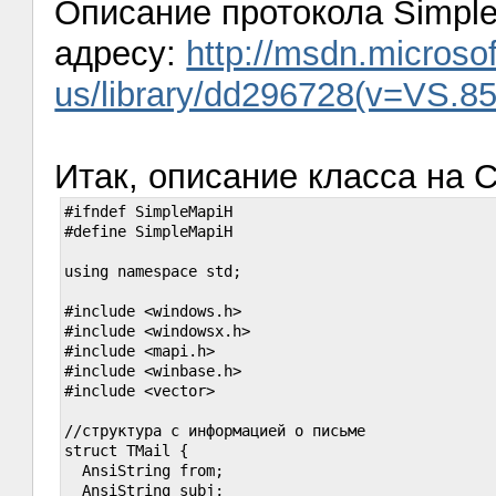
Описание протокола Simpl
адресу:
http://msdn.microso
us/library/dd296728(v=VS.85
Итак, описание класса на C+
#ifndef SimpleMapiH

#define SimpleMapiH

using namespace std;

#include <windows.h>

#include <windowsx.h>

#include <mapi.h>

#include <winbase.h>

#include <vector>

//структура с информацией о письме

struct TMail {

  AnsiString from;

  AnsiString subj;
