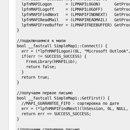
  lpfnMAPILogon      = (LPMAPILOGON)      GetProc
  lpfnMAPILogoff     = (LPMAPILOGOFF)     GetProc
  lpfnMAPIFindNext   = (LPMAPIFINDNEXT)   GetProc
  lpfnMAPIReadMail   = (LPMAPIREADMAIL)   GetProc
  lpfnMAPIFreeBuffer = (LPMAPIFREEBUFFER) GetProc
}

//подключаемся к мапи

bool __fastcall SimpleMapi::Connect() {

  err = (*lpfnMAPILogon)(0L, "Microsoft Outlook",
  if(err != SUCCESS_SUCCESS) {

    FreeLibrary(hMAPILib);

    return false;

  }

  return true;

}

//получаем первое письмо

bool __fastcall SimpleMapi::GetFirst() {

  //MAPI_GUARANTEE_FIFO - сортировка по дате

  err = (*lpfnMAPIFindNext)(lhSession, 0L, NULL, 
  return err == SUCCESS_SUCCESS;

}

//получаем следующее письмо
