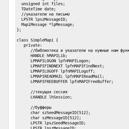
  unsigned int files;

  TDateTime date;

  //указатели на письмо

  LPSTR lpszMessageID;

  MapiMessage *lpMessage;

};

class SimpleMapi {

   private:

      //библиотека и указатели на нужные нам функ
      HANDLE hMAPILib;

      LPMAPILOGON lpfnMAPILogon;

      LPMAPIFINDNEXT lpfnMAPIFindNext;

      LPMAPILOGOFF lpfnMAPILogoff;

      LPMAPIREADMAIL lpfnMAPIReadMail;

      LPMAPIFREEBUFFER lpfnMAPIFreeBuffer;

      //текущая сессия

      LHANDLE lhSession;

      //буфферы

      char szSeedMessageID[512];

      char szMessageID[512];

      LPSTR lpszSeedMessageID;

      LPSTR lpszMessageID;
