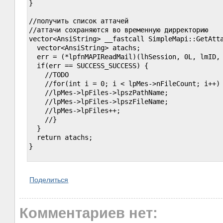
}

//получить список аттачей

//аттачи сохраняются во временную дирректорию

vector<AnsiString> __fastcall SimpleMapi::GetAtta
  vector<AnsiString> atachs;

  err = (*lpfnMAPIReadMail)(lhSession, 0L, lmID, 
  if(err == SUCCESS_SUCCESS) {

    //TODO

    //for(int i = 0; i < lpMes->nFileCount; i++) 
    //lpMes->lpFiles->lpszPathName;

    //lpMes->lpFiles->lpszFileName;

    //lpMes->lpFiles++;

    //}

  }

  return atachs;

}

Поделиться
Комментариев нет: