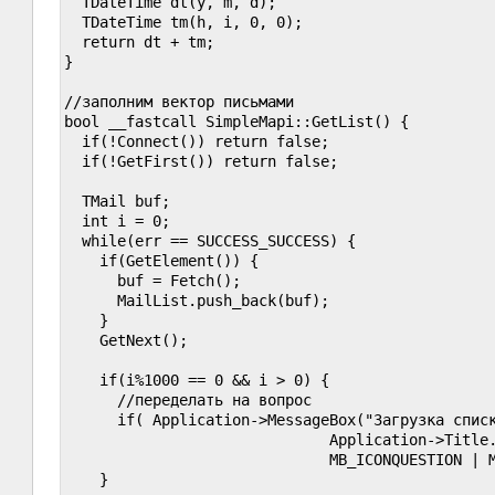
  TDateTime dt(y, m, d);

  TDateTime tm(h, i, 0, 0);

  return dt + tm;

}

//заполним вектор письмами

bool __fastcall SimpleMapi::GetList() {

  if(!Connect()) return false;

  if(!GetFirst()) return false;

  TMail buf;

  int i = 0;

  while(err == SUCCESS_SUCCESS) {

    if(GetElement()) {

      buf = Fetch();

      MailList.push_back(buf);

    }

    GetNext();

    if(i%1000 == 0 && i > 0) {

      //переделать на вопрос

      if( Application->MessageBox("Загрузка списк
                              Application->Title.
                              MB_ICONQUESTION | M
    }
