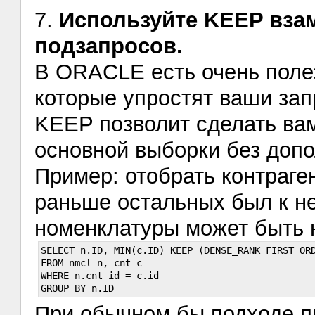
7.
Используйте KEEP вза
подзапросов.
В ORACLE есть очень пол
которые упростят ваши зап
KEEP позволит сделать вам
основной выборки без допо
Пример: отобрать контраге
раньше остальных был к не
номенклатуры может быть 
SELECT n.ID, MIN(c.ID) KEEP (DENSE_RANK FIRST ORD
FROM nmcl n, cnt c

WHERE n.cnt_id = c.id

При обычном бы подходе п