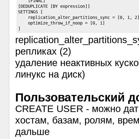
    [FINAL]

[DEDUPLICATE [BY expression]]

SETTINGS [

    replication_alter_partitions_sync = [0, 1, 2]
    optimize_throw_if_noop = [0, 1]

replication_alter_partitions
репликах (2)
удаление неактивных куско
линукс на диск)
Пользовательский д
CREATE USER - можно дат
хостам, базам, ролям, вре
дальше