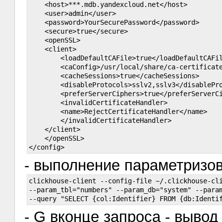
    <host>***.mdb.yandexcloud.net</host>

    <user>admin</user>

    <password>YourSecurePassword</password>

    <secure>true</secure>

    <openSSL>

    <client>

        <loadDefaultCAFile>true</loadDefaultCAFil
        <caConfig>/usr/local/share/ca-certificate
        <cacheSessions>true</cacheSessions>

        <disableProtocols>sslv2,sslv3</disablePro
        <preferServerCiphers>true</preferServerCi
        <invalidCertificateHandler>

        <name>RejectCertificateHandler</name>

        </invalidCertificateHandler>

    </client>

    </openSSL>

- выполнение параметризов
clickhouse-client --config-file ~/.clickhouse-cli
--param_tbl="numbers" --param_db="system" --param
- G вконце запроса - вывод