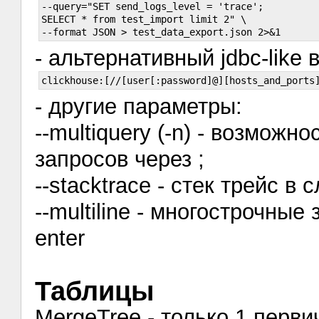
--query="SET send_logs_level = 'trace';

SELECT * from test_import limit 2" \

- альтернативный jdbc-like
- другие параметры:
--multiquery (-n) - возможн
запросов через ;
--stacktrace - стек трейс в
--multiline - многострочные
enter
Таблицы
MergeTree - только 1 перв