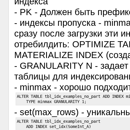
индекса
- PK - Должен быть преф
- индексы пропуска - minma
сразу после загрузки эти 
отребилдить: OPTIMIZE TA
MATERIALIZE INDEX (созд
- GRANULARITY N - задает 
таблицы для индексировани
- minmax - хорошо подходи
ALTER TABLE tbl_idx_examples_no_part ADD INDEX mi
- set(max_rows) - уникальн
ALTER TABLE tbl_idx_examples_no_part

    ADD INDEX set_idx(SomeInt_A)
