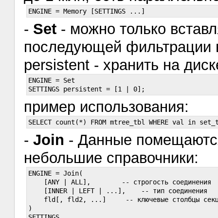
-
Set
- можно только вставл
последующей фильтрации 
persistent - хранить на дис
ENGINE = Set

пример использования:
-
Join
- Данные помещаются
небольшие справочники:
ENGINE = Join(

    [ANY | ALL],        -- строгость соединения

    [INNER | LEFT | ...],    -- тип соединения

    fld[, fld2, ...]     -- ключевые столбцы секц
)

SETTINGS
