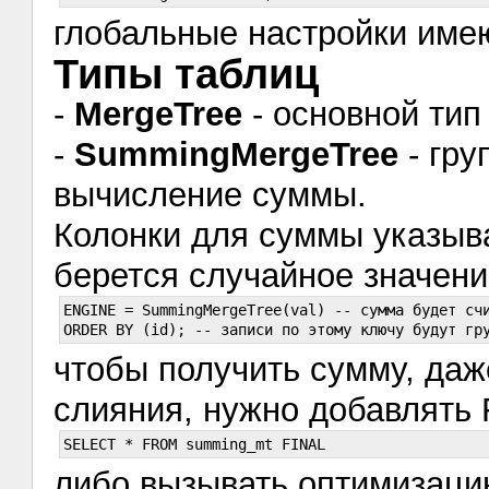
глобальные настройки име
Типы таблиц
-
MergeTree
- основной тип
-
SummingMergeTree
- гру
вычисление суммы.
Колонки для суммы указыва
берется случайное значен
ENGINE = SummingMergeTree(val) -- сумма будет счи
чтобы получить сумму, даж
слияния, нужно добавлять
либо вызывать оптимизаци