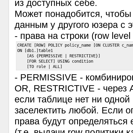
из доступных себе.
Может понадобится, чтобы 
данным у другого юзера с 
- права на строки (row level 
CREATE [ROW] POLICY policy_name [ON CLUSTER c_nam
ON [db1.]table1 

    [AS {PERMISSIVE | RESTRICTIVE}]

    [FOR SELECT] USING condition

- PERMISSIVE - комбиниров
OR, RESTRICTIVE - через
если таблице нет ни одной 
заселектить любой. Если оп
права будут определяться 
(т.е. выдачи row политики 