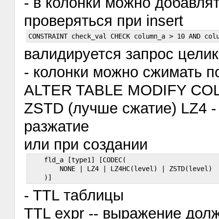
- в колонки можно добавлят
проверяться при insert
валидируется запрос целик
- колонки можно сжимать п
ALTER TABLE MODIFY CO
ZSTD (лучше сжатие) LZ4 -
разжатие
или при создании
    fld_a [type1] [CODEC(

        NONE | LZ4 | LZ4HC(level) | ZSTD(level)  
- TTL таблицы
TTL expr -- выражение дол