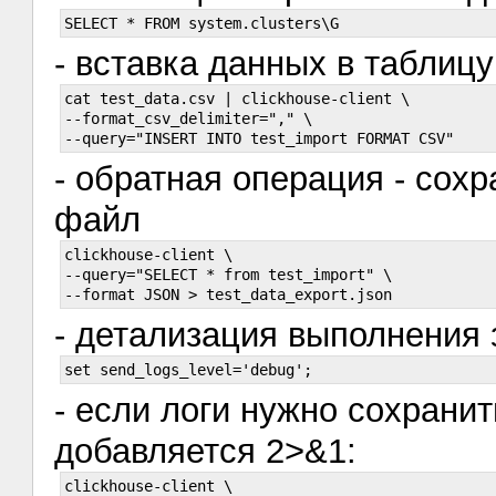
- вставка данных в таблицу
cat test_data.csv | clickhouse-client \

--format_csv_delimiter="," \

- обратная операция - сох
файл
clickhouse-client \

--query="SELECT * from test_import" \

- детализация выполнения 
- если логи нужно сохранит
добавляется 2>&1:
clickhouse-client \
