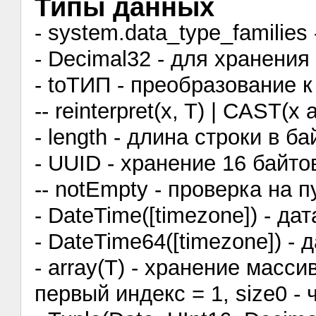
Типы данных
- system.data_type_familie
- Decimal32 - для хранения
- toТИП - преобразование 
-- reinterpret(x, T) | CAST(x 
- length - длина строки в б
- UUID - хранение 16 байт
-- notEmpty - проверка на п
- DateTime([timezone]) - да
- DateTime64([timezone]) - 
- array(T) - хранение масси
первый индекс = 1, size0 -