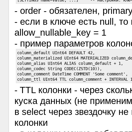
- order - обязателен, primary
- если в ключе есть null, т
allow_nullable_key = 1
- пример параметров колон
column_default UInt64 DEFAULT 42,

column_materialized UInt64 MATERIALIZED column_de
column_alias UInt64 ALIAS column_default + 1,

column_codec String CODEC(ZSTD(10)),

column_comment DateTime COMMENT 'Some comment',

- TTL колонки - через скол
куска данных (не применим
в select через звездочку н
колонки