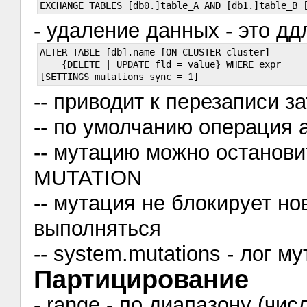
- удаление данных - это д
ALTER TABLE [db].name [ON CLUSTER cluster]

    {DELETE | UPDATE fld = value} WHERE expr

-- приводит к перезаписи з
-- по умолчанию операция 
-- мутацию можно останови
MUTATION
-- мутация не блокирует но
выполняться
-- system.mutations - лог м
Партицирование
- range - по диапазону (чис