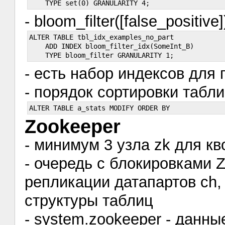
- bloom_filter([false_positi
ALTER TABLE tbl_idx_examples_no_part

    ADD INDEX bloom_filter_idx(SomeInt_B)

- есть набор индексов для 
- порядок сортировки табл
Zookeeper
- минимум 3 узла zk для к
- очередь с блокировками 
репликации датапартов ch,
структуры таблиц
- system.zookeeper - данны