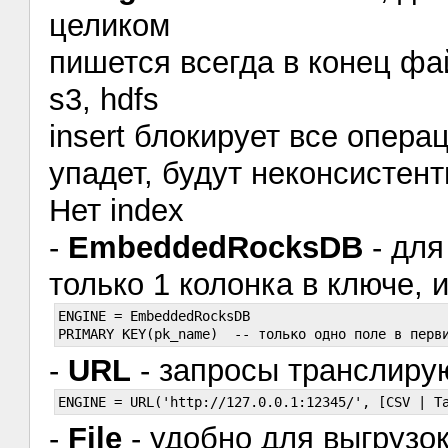
целиком
пишется всегда в конец фа
s3, hdfs
insert блокирует все опера
упадет, будут неконсистен
Нет index
-
EmbeddedRocksDB
- для
только 1 колонка в ключе, 
ENGINE = EmbeddedRocksDB

-
URL
- запросы транслир
-
File
- удобно для выгрузок