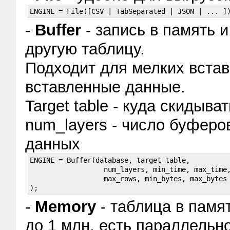
-
Buffer
- запись в память 
другую таблицу.
Подходит для мелких встав
вставленные данные.
Target table - куда скидыват
num_layers - число буфер
данных
ENGINE = Buffer(database, target_table,

                  num_layers, min_time, max_time,
                  max_rows, min_bytes, max_bytes

-
Memory
- таблица в памя
до 1 млн, есть параллельн