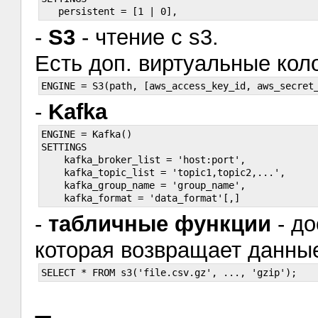
-
S3
- чтение с s3.
Есть доп. виртуальные колон
-
Kafka
ENGINE = Kafka()

SETTINGS

    kafka_broker_list = 'host:port',

    kafka_topic_list = 'topic1,topic2,...',

    kafka_group_name = 'group_name',

-
табличные функции
- до
которая возвращает данные: f