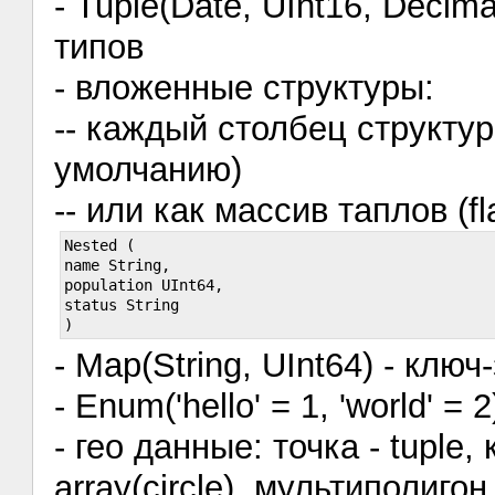
- Tuple(Date, UInt16, Decim
типов
- вложенные структуры:
-- каждый столбец структу
умолчанию)
-- или как массив таплов (fl
Nested (

name String,

population UInt64,

status String

- Map(String, UInt64) - клю
- Enum('hello' = 1, 'world' =
- гео данные: точка - tuple, 
array(circle), мультиполигон