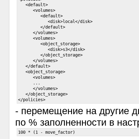
   <default>

      <volumes>

         <default>

            <disk>local</disk>

         </default>

      </volumes>

      <volumes>

         <object_storage>

            <disk>s3</disk>

         </object_storage>

      </volumes>

   </default>

   <object_storage>

      <volumes>

      ...

      </volumes>

   </object_storage>

- перемещение на другие д
по % заполненности в наст