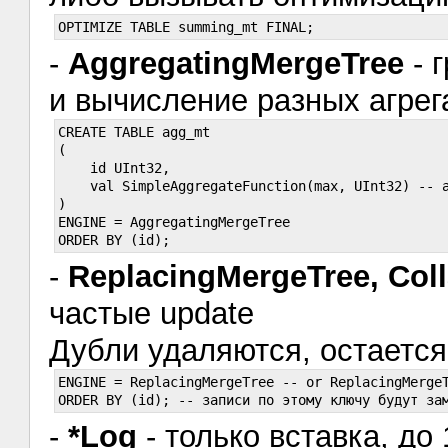
-
AggregatingMergeTree
- 
и вычисление разных агрег
CREATE TABLE agg_mt

(

    id UInt32,

    val SimpleAggregateFunction(max, UInt32) -- а
)

ENGINE = AggregatingMergeTree

-
ReplacingMergeTree, Col
частые update
Дубли удаляются, остается
ENGINE = ReplacingMergeTree -- or ReplacingMergeT
-
*Log
- только вставка, до 