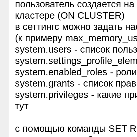
пользователь создается на
кластере (ON CLUSTER)
в сеттингс можно задать н
(к примеру max_memory_us
system.users - список поль
system.settings_profile_ele
system.enabled_roles - рол
system.grants - список пра
system.privileges - какие 
тут
с помощью команды SET R