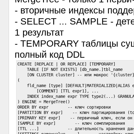
- вторичные индексы подде
- SELECT ... SAMPLE - дет
1 результат
- TEMPORARY таблицы сущ
полный код DDL
CREATE [REPLACE | OR REPLACE] [TEMPORARY]

    TABLE [IF NOT EXISTS] [db_name.]tbl_name

    [ON CLUSTER cluster] -- или макрос '{cluster}
(

    fld_name [type] [DEFAULT|MATERIALIZED|ALIAS e
        [COMMENT] [TTL expr1], ...

    INDEX index_name expr TYPE type2(...) GRANULA
) ENGINE = MergeTree()

ORDER BY expr        -- ключ сортировки

[PARTITION BY expr]    -- ключ партицирования (to
[PRIMARY KEY expr]    -- первичный ключ, если он 
[SAMPLE BY expr]        -- ключ семплирования

[TTL ...]            -- длительность хранения дан