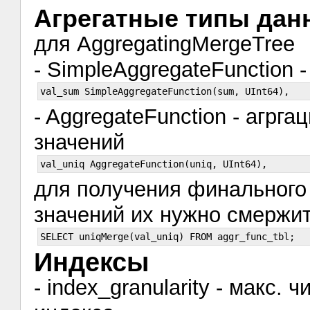
Агрегатные типы дан
для AggregatingMergeTree
- SimpleAggregateFunction 
- AggregateFunction - агрг
значений
для получения финального
значений их нужно смержит
Индексы
- index_granularity - макс.