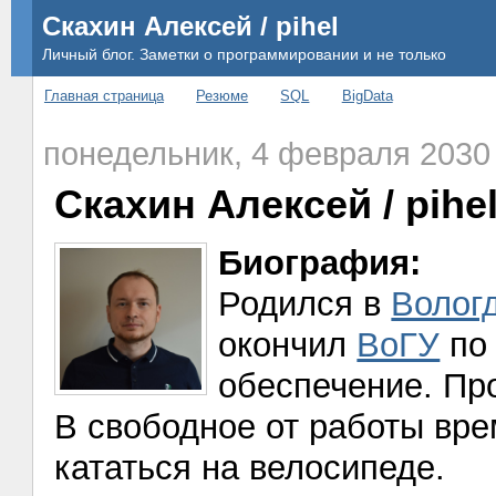
Скахин Алексей / pihel
Личный блог. Заметки о программировании и не только
Главная страница
Резюме
SQL
BigData
понедельник, 4 февраля 2030 
Скахин Алексей / pihe
Биография:
Родился в
Волог
окончил
ВоГУ
по 
обеспечение. Пр
В свободное от работы вре
кататься на велосипеде
.