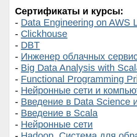
Сертификаты и курсы:
-
Data Engineering on AWS Le
-
Clickhouse
-
DBT
-
Инженер облачных серви
-
Big Data Analysis with Sca
-
Functional Programming Pri
-
Нейронные сети и компью
-
Введение в Data Science
-
Введение в Scala
-
Нейронные сети
-
Hadoop. Система для обр