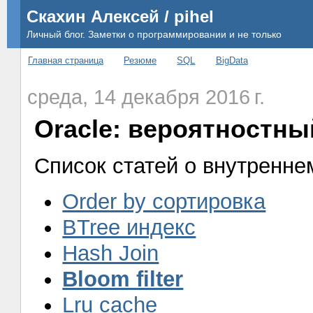
Скахин Алексей / pihel
Личный блог. Заметки о программировании и не только
Главная страница
Резюме
SQL
BigData
среда, 14 декабря 2016 г.
Oracle: вероятностный
Список статей о внутреннем
Order by сортировка
BTree индекс
Hash Join
Bloom filter
Lru cache