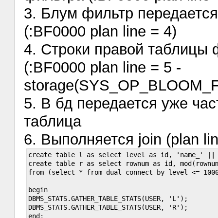
3. Блум фильтр передается
(:BF0000 plan line = 4)
4. Строки правой таблицы
(:BF0000 plan line = 5 -
storage(SYS_OP_BLOOM_FIL
5. В бд передается уже ча
таблица
6. Выполняется join (plan lin
create table l as select level as id, 'name_' || 
create table r as select rownum as id, mod(rownum
from (select * from dual connect by level <= 1000
begin

DBMS_STATS.GATHER_TABLE_STATS(USER, 'L');

DBMS_STATS.GATHER_TABLE_STATS(USER, 'R');

end;
