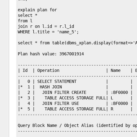
explain plan for

select * 

from l

join r on l.id = r.l_id

WHERE l.title = 'name_5';

select * from table(dbms_xplan.display(format=>'A
Plan hash value: 3967001914

-------------------------------------------------
| Id  | Operation                   | Name    | E
-------------------------------------------------
|   0 | SELECT STATEMENT            |         |  
|*  1 |  HASH JOIN                  |         |  
|   2 |   JOIN FILTER CREATE        | :BF0000 |  
|*  3 |    TABLE ACCESS STORAGE FULL| L       |  
|   4 |   JOIN FILTER USE           | :BF0000 |  
|*  5 |    TABLE ACCESS STORAGE FULL| R       |  
-------------------------------------------------
Query Block Name / Object Alias (identified by op
-------------------------------------------------