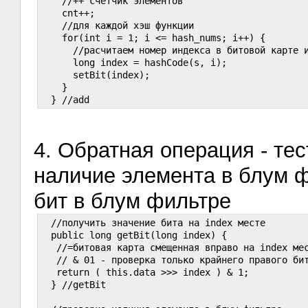
    //++ счетчик элементов

    cnt++;

    //для каждой хэш функции

    for(int i = 1; i <= hash_nums; i++) {

      //расчитаем номер индекса в битовой карте и
      long index = hashCode(s, i);

      setBit(index);

    }

4. Обратная операция - те
наличие элемента в блум 
бит в блум фильтре
  //получить значение бита на index месте

  public long getBit(long index) {

   //=битовая карта смещенная вправо на index мес
   // & 01 - проверка только крайнего правого бит
   return ( this.data >>> index ) & 1;

  } //getBit
