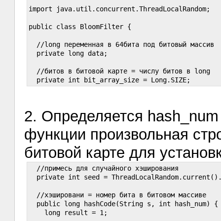
import java.util.concurrent.ThreadLocalRandom;

public class BloomFilter {

  //long переменная в 64бита под битовый массив

  private long data;

  //битов в битовой карте = числу битов в long

2. Определяется hash_num
функции произвольная стро
битовой карте для установк
  //примесь для случайного хэширования

  private int seed = ThreadLocalRandom.current().
  //хэшировани = номер бита в битовом массиве

  public long hashCode(String s, int hash_num) {

    long result = 1;
