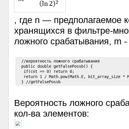
, где n — предполагаемое 
хранящихся в фильтре-мно
ложного срабатывания, m - 
  //вероятность ложного срабатывания

  public double getFalsePossb() {

   if(cnt == 0) return 0;

   return 1 / Math.pow(Math.E, bit_array_size * M
Вероятность ложного сраба
кол-ва элементов: