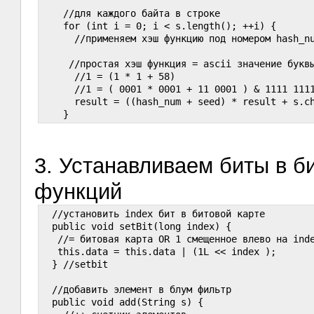
    //для каждого байта в строке

    for (int i = 0; i < s.length(); ++i) {

      //применяем хэш функцию под номером hash_nu
     //простая хэш функция = ascii значение буквы
      //1 = (1 * 1 + 58)

      //1 = ( 0001 * 0001 + 11 0001 ) & 1111 1111
      result = ((hash_num + seed) * result + s.ch
3. Устанавливаем биты в б
функций
  //установить index бит в битовой карте

  public void setBit(long index) {

   //= битовая карта OR 1 смещенное влево на inde
   this.data = this.data | (1L << index );

  } //setbit

  //добавить элемент в блум фильтр

  public void add(String s) {
