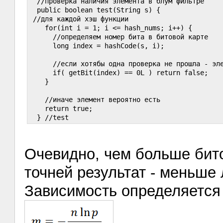
  //проверка наличия элемента в блум фильтре

  public boolean test(String s) {

 //для каждой хэш функции

    for(int i = 1; i <= hash_nums; i++) {

      //определяем номер бита в битовой карте

      long index = hashCode(s, i);

      //если хотябы одна проверка не прошла - эле
      if( getBit(index) == 0L ) return false;

    }

    //иначе элемент вероятно есть

    return true;

Очевидно, чем больше бито
точней результат - меньше
Зависимость определяется