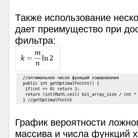
Также использование неск
дает преимущество при до
фильтра:
  //оптимальное число функций хэширования

  public int getOptimalFncCnt() {

   if(cnt == 0) return 1;

   return (int)Math.ceil( bit_array_size / cnt * 
График вероятности ложно
массива и числа функций 