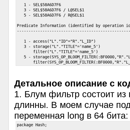
   1 - SEL$58A6D7F6

   3 - SEL$58A6D7F6 / L@SEL$1

   5 - SEL$58A6D7F6 / R@SEL$1

Predicate Information (identified by operation id
-------------------------------------------------
   1 - access("L"."ID"="R"."L_ID")

   3 - storage("L"."TITLE"='name_5')

       filter("L"."TITLE"='name_5')

   5 - storage(SYS_OP_BLOOM_FILTER(:BF0000,"R"."L
Детальное описание с ко
1. Блум фильтр состоит из
длинны. В моем случае по
переменная long в 64 бита:
package Hash;
